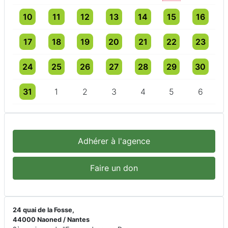
Un évènement
3 évènements
4 évènements
3 évènements
4 évènements
4 évènements
4 évèneme
10
11
12
13
14
15
16
Un évènement
3 évènements
3 évènements
4 évènements
5 évènements
5 évènements
5 évèneme
17
18
19
20
21
22
23
Un évènement
3 évènements
3 évènements
3 évènements
3 évènements
4 évènements
3 évèneme
24
25
26
27
28
29
30
Un évènement
3 évènements
3 évènements
3 évènements
3 évènements
3 évènements
3 évèneme
31
1
2
3
4
5
6
Adhérer à l'agence
Faire un don
24 quai de la Fosse,
44000 Naoned / Nantes