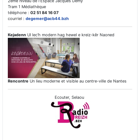
2ème niveau de l'Espace Jacques Demy
Tram 1 Médiathèque
téléphone :
02 51 84 16 07
courriel :
degemer@acb44.bzh
Kejadenn
Ul lec’h modern hag hewel e kreiz-kêr Naoned
Rencontre
Un lieu moderne et visible au centre-ville de Nantes
Ecouter, Selaou