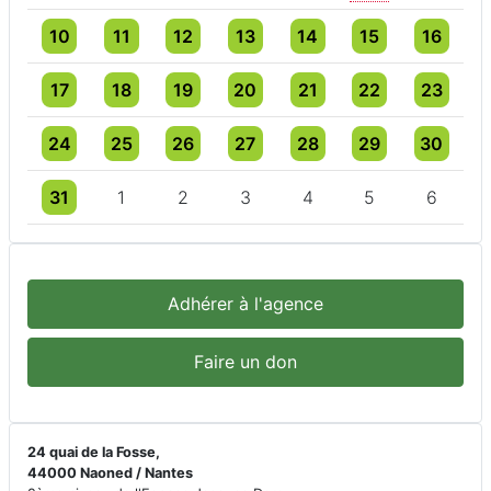
Un évènement
3 évènements
4 évènements
3 évènements
4 évènements
4 évènements
4 évèneme
10
11
12
13
14
15
16
Un évènement
3 évènements
3 évènements
4 évènements
5 évènements
5 évènements
5 évèneme
17
18
19
20
21
22
23
Un évènement
3 évènements
3 évènements
3 évènements
3 évènements
4 évènements
3 évèneme
24
25
26
27
28
29
30
Un évènement
3 évènements
3 évènements
3 évènements
3 évènements
3 évènements
3 évèneme
31
1
2
3
4
5
6
Adhérer à l'agence
Faire un don
24 quai de la Fosse,
44000 Naoned / Nantes