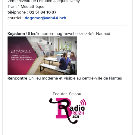
2ème niveau de l'Espace Jacques Demy
Tram 1 Médiathèque
téléphone :
02 51 84 16 07
courriel :
degemer@acb44.bzh
Kejadenn
Ul lec’h modern hag hewel e kreiz-kêr Naoned
Rencontre
Un lieu moderne et visible au centre-ville de Nantes
Ecouter, Selaou