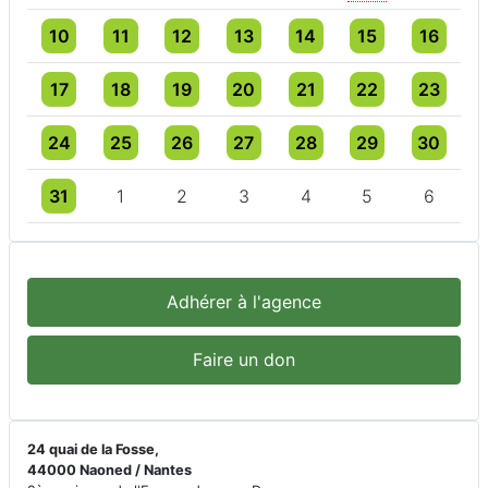
Un évènement
3 évènements
4 évènements
3 évènements
4 évènements
4 évènements
4 évèneme
10
11
12
13
14
15
16
Un évènement
3 évènements
3 évènements
4 évènements
5 évènements
5 évènements
5 évèneme
17
18
19
20
21
22
23
Un évènement
3 évènements
3 évènements
3 évènements
3 évènements
4 évènements
3 évèneme
24
25
26
27
28
29
30
Un évènement
3 évènements
3 évènements
3 évènements
3 évènements
3 évènements
3 évèneme
31
1
2
3
4
5
6
Adhérer à l'agence
Faire un don
24 quai de la Fosse,
44000 Naoned / Nantes