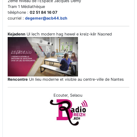
2ème niveau de l'Espace Jacques Demy
Tram 1 Médiathèque
téléphone :
02 51 84 16 07
courriel :
degemer@acb44.bzh
Kejadenn
Ul lec’h modern hag hewel e kreiz-kêr Naoned
Rencontre
Un lieu moderne et visible au centre-ville de Nantes
Ecouter, Selaou