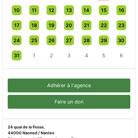
Un évènement
3 évènements
4 évènements
3 évènements
4 évènements
4 évènements
4 évèneme
10
11
12
13
14
15
16
Un évènement
3 évènements
3 évènements
4 évènements
5 évènements
5 évènements
5 évèneme
17
18
19
20
21
22
23
Un évènement
3 évènements
3 évènements
3 évènements
3 évènements
4 évènements
3 évèneme
24
25
26
27
28
29
30
Un évènement
3 évènements
3 évènements
3 évènements
3 évènements
3 évènements
3 évèneme
31
1
2
3
4
5
6
Adhérer à l'agence
Faire un don
24 quai de la Fosse,
44000 Naoned / Nantes