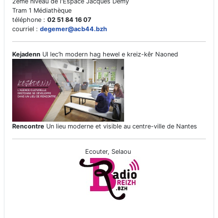
2ème niveau de l'Espace Jacques Demy
Tram 1 Médiathèque
téléphone :
02 51 84 16 07
courriel :
degemer@acb44.bzh
Kejadenn
Ul lec’h modern hag hewel e kreiz-kêr Naoned
Rencontre
Un lieu moderne et visible au centre-ville de Nantes
Ecouter, Selaou